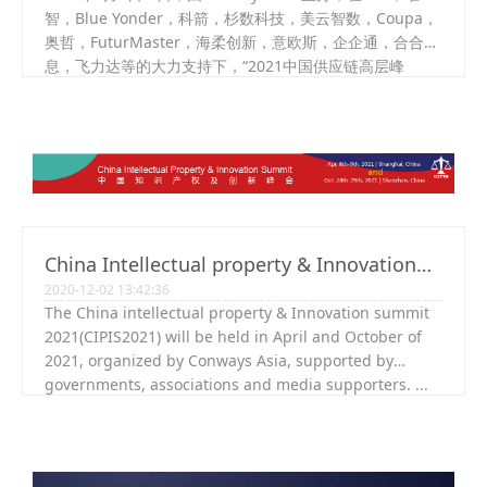
智，Blue Yonder，科箭，杉数科技，美云智数，Coupa，
奥哲，FuturMaster，海柔创新，意欧斯，企企通，合合信
息，飞力达等的大力支持下，“2021中国供应链高层峰
会”（China Supply Chain Executive Summit，缩
写“CSCES”）在深圳成功召开。 ...
China Intellectual property & Innovation
2020-12-02 13:42:36
Summit 2021
The China intellectual property & Innovation summit
2021(CIPIS2021) will be held in April and October of
2021, organized by Conways Asia, supported by
governments, associations and media supporters. ...