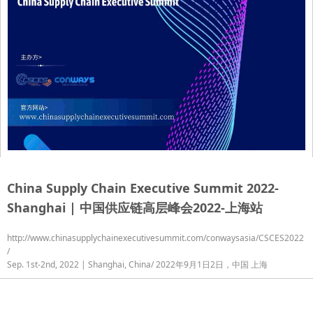
China Supply Chain Executive Summit 2022-
Shanghai | 中国供应链高层峰会2022-上海站
http://www.chinasupplychainexecutivesummit.com/conwaysasia/CSCES2022
/
Sep. 1st-2nd, 2022 | Shanghai, China/ 2022年9月1日2日，中国 上海