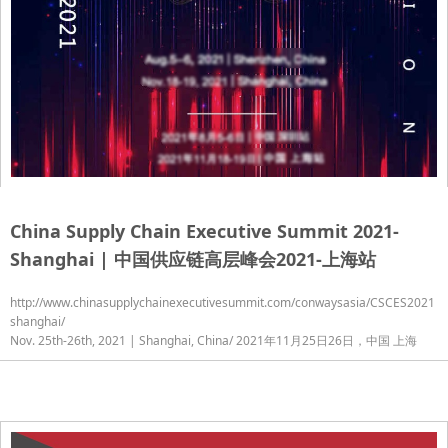
China Supply Chain Executive Summit 2021-
Shanghai | 中国供应链高层峰会2021-上海站
http://www.chinasupplychainexecutivesummit.com/conwaysasia/CSCES2021
shanghai/
Nov. 25th-26th, 2021 | Shanghai, China/ 2021年11月25日26日，中国 上海