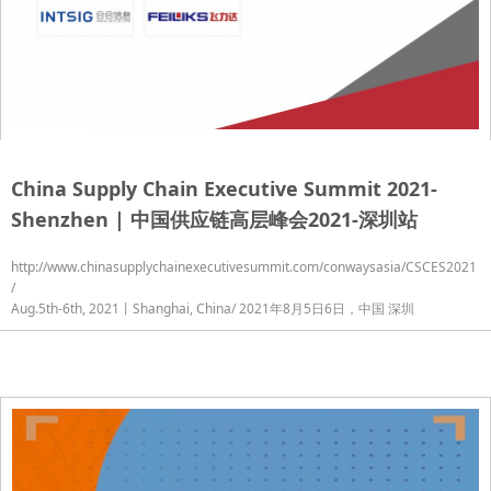
China Supply Chain Executive Summit 2021-
Shenzhen | 中国供应链高层峰会2021-深圳站
http://www.chinasupplychainexecutivesummit.com/conwaysasia/CSCES2021
/
Aug.5th-6th, 2021丨Shanghai, China/ 2021年8月5日6日，中国 深圳