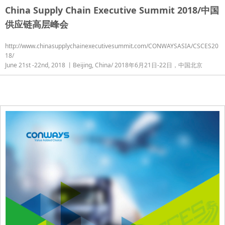
China Supply Chain Executive Summit 2018/中国
供应链高层峰会
http://www.chinasupplychainexecutivesummit.com/CONWAYSASIA/CSCES20
18/
June 21st -22nd, 2018 丨Beijing, China/ 2018年6月21日-22日，中国北京