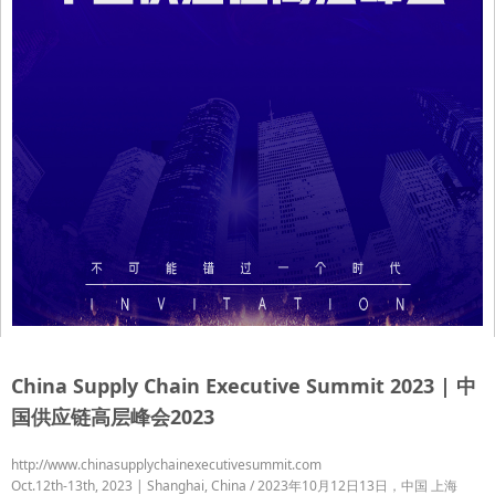
China Supply Chain Executive Summit 2023 | 中
国供应链高层峰会2023
http://www.chinasupplychainexecutivesummit.com
Oct.12th-13th, 2023 | Shanghai, China / 2023年10月12日13日，中国 上海